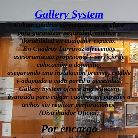
Gallery System
Colgar cuadros correctamente es clave
para garantizar seguridad, estética y
durabilidad en cualquier espacio.
En Cuadros Larráyoz ofrecemos
asesoramiento profesional y servicio de
colocación a domicilio,
asegurando una instalación precisa, estable
y adaptada a cada pared o necesidad.
Gallery System ofrece una solución
avanzada para colgar cuadros en paredes o
techos sin realizar perforaciones.
(Distribuidor Oficial)
Por encargo