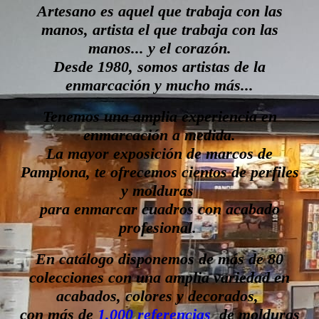
Artesano es aquel que trabaja con las
manos, artista el que trabaja con las
manos... y el corazón.
Desde 1980, somos artistas de la
enmarcación y mucho más...
Tenemos una amplia experiencia en
enmarcación a medida.
La mayor exposición de marcos de
Pamplona, te ofrecemos cientos de perfiles
y molduras
para enmarcar cuadros con acabado
profesional.
En catálogo disponemos de más de 80
colecciones con una amplia variedad en
acabados, colores y decorados,
con más de
1.000 referencias
de molduras