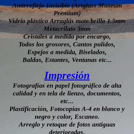
Antirreflejo Invisible (Artglass Museum
Premium)
Vidrio plástico Arraglás mate/brillo 1.5mm
Metacrilato 3mm
Cristales a medida por encargo,
Todos los grosores, Cantos pulidos,
Espejos a medida, Biselados,
Baldas, Estantes, Ventanas etc...
Impresión
Fotografías en papel fotográfico de alta
calidad y en tela de lienzo, documentos,
etc...
Plastificación, Fotocopias A-4 en blanco y
negro y color, Escaneo.
Arreglo y retoque de fotos antiguas
deterioradas.