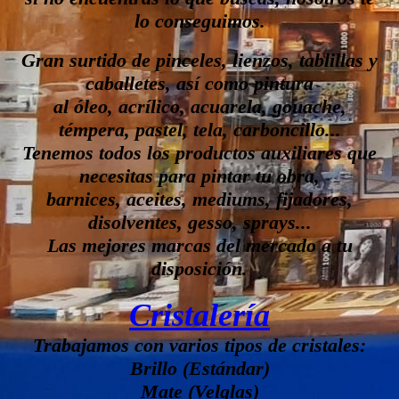
lo conseguimos.
Gran surtido de pinceles, lienzos, tablillas y
caballetes, así como pintura
al óleo, acrílico, acuarela, gouache,
témpera, pastel, tela, carboncillo...
Tenemos todos los productos auxiliares que
necesitas para pintar tu obra,
barnices, aceites, mediums, fijadores,
disolventes, gesso, sprays...
Las mejores marcas del mercado a tu
disposición.
Cristalería
Trabajamos con varios tipos de cristales:
Brillo (Estándar)
Mate (Velglas)