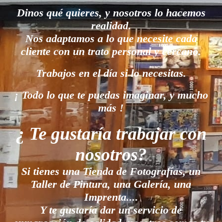
Dinos qué quieres, y nosotros lo hacemos
realidad.
Nos adaptamos a lo que necesite cada
cliente con un trato personal y cercano.
Trabajos en el día si lo necesitas.
¡ Todo lo que te puedas imaginar, y mucho
más !
¿ Te gustaría trabajar con
nosotros?
Si tienes una Tienda de Fotografías, un
Taller de Pintura, una Galería, una
Imprenta....
Y te gustaría dar un servicio de