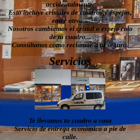
accidentalmente.
Esto incluye cristales de cuadros y espejos,
entre otros...
Nosotros cambiamos el cristal o espejo roto
de tu cuadro...
Consúltanos cómo reclamar a tu seguro.
Servicios
Te llevamos tu cuadro a casa
Servicio de entrega económico a pie de
calle.