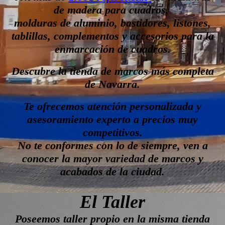
de madera para cuadros,
molduras de aluminio, bastidores, listones,
tablillas, complementos y accesorios para la
enmarcación de cuadros.
Descubre la tienda de marcos más completa
de Navarra.
Te ofrecemos atención personalizada y
asesoramiento experto a precios muy
competitivos.
No te conformes con lo de siempre, ven a
conocer la mayor variedad de marcos y
acabados de la ciudad.
El Taller
Poseemos taller propio en la misma tienda