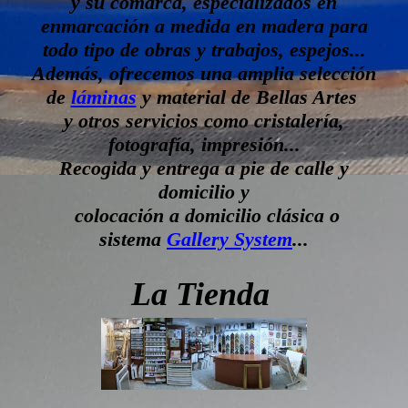
y su comarca, especializados en
enmarcación a medida en madera para
todo tipo de obras y trabajos, espejos...
Además, ofrecemos una amplia selección
de
láminas
y material de Bellas Artes
y otros servicios como cristalería,
fotografía, impresión...
Recogida y entrega a pie de calle y
domicilio y
colocación a domicilio clásica o
sistema
Gallery System
...
La Tienda