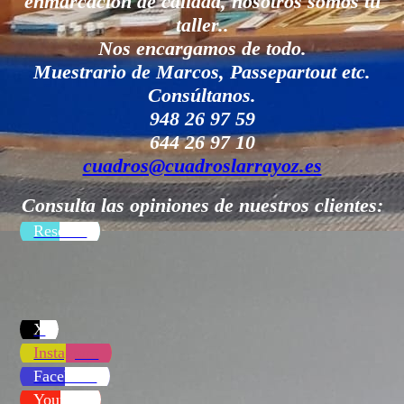
enmarcación de calidad, nosotros somos tu
taller..
Nos encargamos de todo.
Muestrario de Marcos, Passepartout etc.
Consúltanos.
948 26 97 59
644 26 97 10
cuadros@cuadroslarrayoz.es
Consulta las opiniones de nuestros clientes:
Reseñas
X
Instagram
Facebook
Youtube