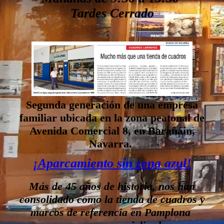
Tardes Cerrado
Segunda generación de una empresa
familiar ubicada en la
zona peatonal
de
Avenida Comercial 8, en Barañáin,
Navarra.
¡Aparcamiento sin zona azul!
Más de 45 años de historia, nos han
consolidado como la tienda de cuadros y
marcos de referencia en Pamplona