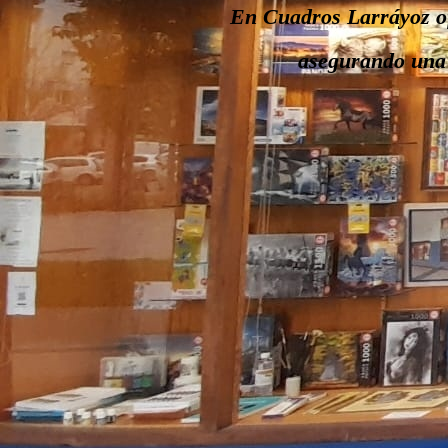
En Cuadros Larráyoz of
asegurando una i