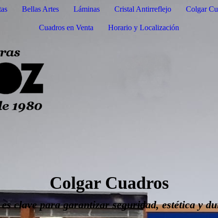
tas
Bellas Artes
Láminas
Cristal Antirreflejo
Colgar Cu
Cuadros en Venta
Horario y Localización
Colgar Cuadros
s clave para garantizar seguridad, estética y du