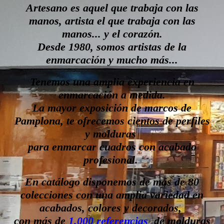
Artesano es aquel que trabaja con las
manos, artista el que trabaja con las
manos... y el corazón.
Desde 1980, somos artistas de la
enmarcación y mucho más...
Tenemos una amplia experiencia en
enmarcación a medida.
La mayor exposición de marcos de
Pamplona, te ofrecemos cientos de perfiles
y molduras
para enmarcar cuadros con acabado
profesional.
En catálogo disponemos de más de 80
colecciones con una amplia variedad en
acabados, colores y decorados,
con más de
1.000 referencias
de molduras