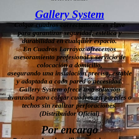
Gallery System
Colgar cuadros correctamente es clave
para garantizar seguridad, estética y
durabilidad en cualquier espacio.
En Cuadros Larráyoz ofrecemos
asesoramiento profesional y servicio de
colocación a domicilio,
asegurando una instalación precisa, estable
y adaptada a cada pared o necesidad.
Gallery System ofrece una solución
avanzada para colgar cuadros en paredes o
techos sin realizar perforaciones.
(Distribuidor Oficial)
Por encargo