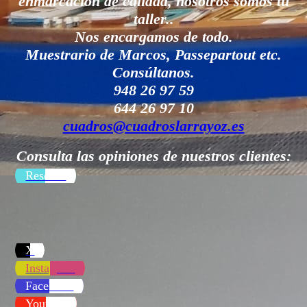
enmarcación de calidad, nosotros somos tu
taller..
Nos encargamos de todo.
Muestrario de Marcos, Passepartout etc.
Consúltanos.
948 26 97 59
644 26 97 10
cuadros@cuadroslarrayoz.es
Consulta las opiniones de nuestros clientes:
Reseñas
X
Instagram
Facebook
Youtube