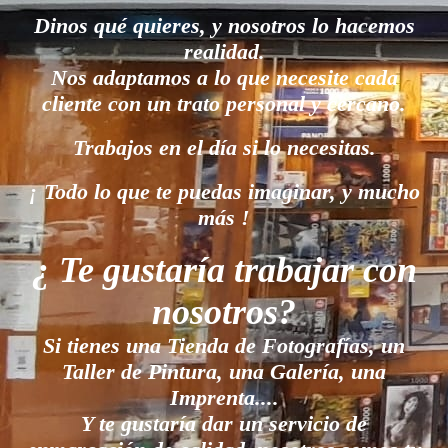
Dinos qué quieres, y nosotros lo hacemos
realidad.
Nos adaptamos a lo que necesite cada
cliente con un trato personal y cercano.
Trabajos en el día si lo necesitas.
¡ Todo lo que te puedas imaginar, y mucho
más !
¿ Te gustaría trabajar con
nosotros?
Si tienes una Tienda de Fotografías, un
Taller de Pintura, una Galería, una
Imprenta....
Y te gustaría dar un servicio de