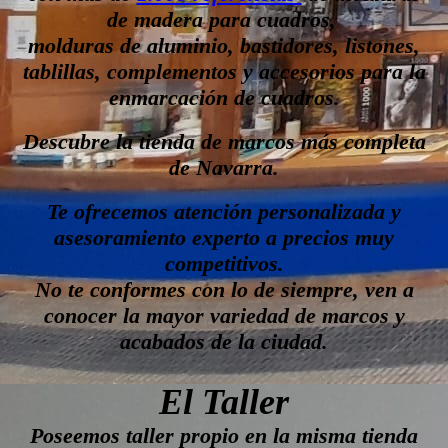
de madera para cuadros,
molduras de aluminio, bastidores, listones,
tablillas, complementos y accesorios para la
enmarcación de cuadros.
Descubre la tienda de marcos más completa
de Navarra.
Te ofrecemos atención personalizada y
asesoramiento experto a precios muy
competitivos.
No te conformes con lo de siempre, ven a
conocer la mayor variedad de marcos y
acabados de la ciudad.
El Taller
Poseemos taller propio en la misma tienda