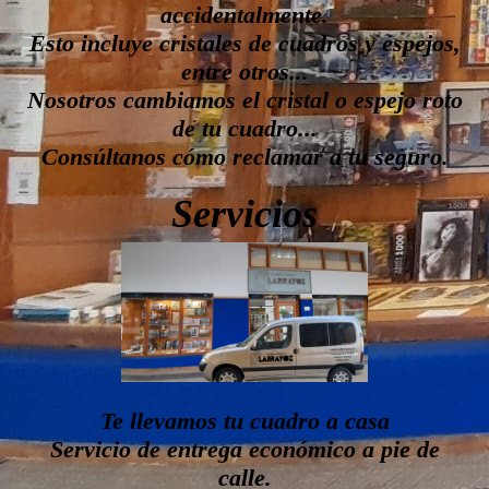
accidentalmente.
Esto incluye cristales de cuadros y espejos,
entre otros...
Nosotros cambiamos el cristal o espejo roto
de tu cuadro...
Consúltanos cómo reclamar a tu seguro.
Servicios
Te llevamos tu cuadro a casa
Servicio de entrega económico a pie de
calle.