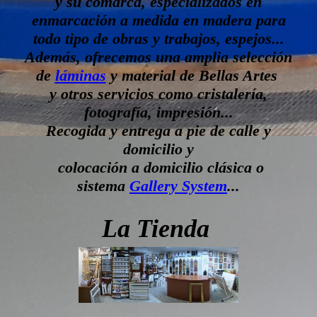
y su comarca, especializados en
enmarcación a medida en madera para
todo tipo de obras y trabajos, espejos...
Además, ofrecemos una amplia selección
de
láminas
y material de Bellas Artes
y otros servicios como cristalería,
fotografía, impresión...
Recogida y entrega a pie de calle y
domicilio y
colocación a domicilio clásica o
sistema
Gallery System
...
La Tienda