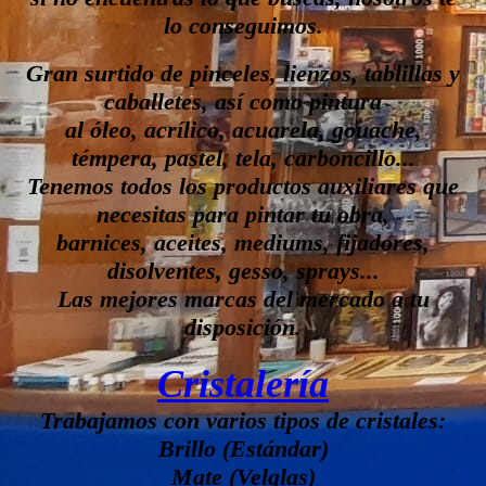
lo conseguimos.
Gran surtido de pinceles, lienzos, tablillas y
caballetes, así como pintura
al óleo, acrílico, acuarela, gouache,
témpera, pastel, tela, carboncillo...
Tenemos todos los productos auxiliares que
necesitas para pintar tu obra,
barnices, aceites, mediums, fijadores,
disolventes, gesso, sprays...
Las mejores marcas del mercado a tu
disposición.
Cristalería
Trabajamos con varios tipos de cristales:
Brillo (Estándar)
Mate (Velglas)