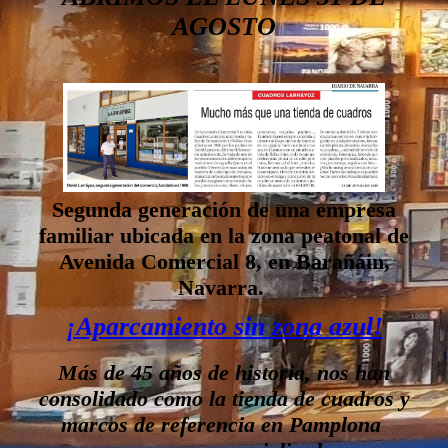
AGOSTO
Segunda generación de una empresa
familiar ubicada en la
zona peatonal
de
Avenida Comercial 8, en Barañáin,
Navarra.
¡Aparcamiento sin zona azul!
Más de 45 años de historia, nos han
consolidado como la tienda de cuadros y
marcos de referencia en Pamplona