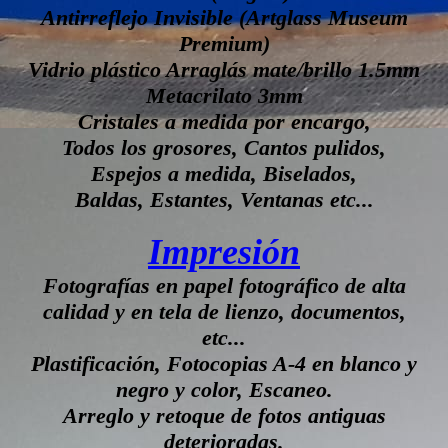
Antirreflejo Invisible (Artglass Museum
Premium)
Vidrio plástico Arraglás mate/brillo 1.5mm
Metacrilato 3mm
Cristales a medida por encargo,
Todos los grosores, Cantos pulidos,
Espejos a medida, Biselados,
Baldas, Estantes, Ventanas etc...
Impresión
Fotografías en papel fotográfico de alta
calidad y en tela de lienzo, documentos,
etc...
Plastificación, Fotocopias A-4 en blanco y
negro y color, Escaneo.
Arreglo y retoque de fotos antiguas
deterioradas.