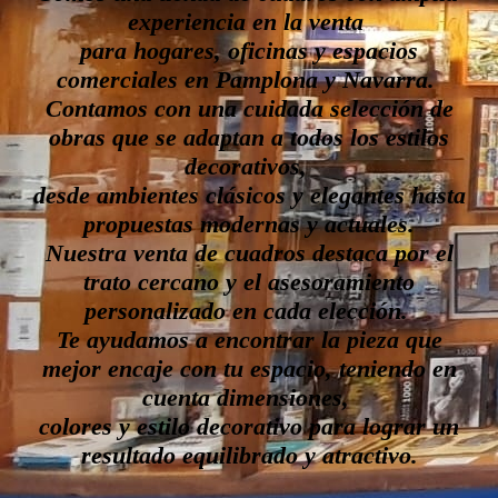
experiencia en la venta
para hogares,
oficinas y espacios
comerciales
en Pamplona y Navarra.
Contamos con una cuidada selección de
obras que se adaptan a todos los estilos
decorativos,
desde ambientes clásicos y elegantes hasta
propuestas modernas y actuales.
Nuestra venta de cuadros destaca por el
trato cercano y el asesoramiento
personalizado en cada elección.
Te ayudamos a encontrar la pieza que
mejor encaje con tu espacio, teniendo en
cuenta dimensiones,
colores y estilo decorativo para lograr un
resultado equilibrado y atractivo.