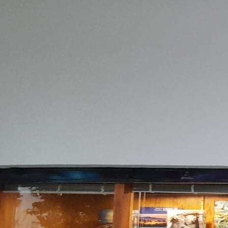
OFERTA 30% dto ANTES 300 € AHORA 210 € Eunate.
Navarra Medida 62 x 54 cm