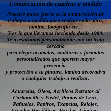
Enmarcación de cuadros a medida
Nuestro punto fuerte es la enmarcación de
trabajos a medida para realzar cada obra,
lámina, fotografía etc...
Y es lo que llevamos haciendo desde 1980.
Te asesoramos personalmente con un trato
cercano
para elegir acabados, molduras y formatos
personalizados que aporten mayor
presencia
y protección a tu pintura, lámina decorativa
o cualquier trabajo a realizar.
Acuarelas, Óleos, Acrílicos Retratos al
Carboncillo y Pastel, Puntos de Cruz,
Pañuelos, Papiros, Txapelas, Relojes,
Escudos Heráldicos, Puzzles, Láminas,