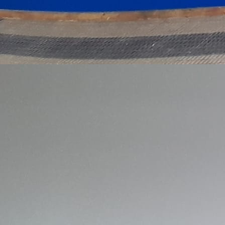
OFERTA 30% dto ANTES 300 € AHORA 210 € Caballo
Blanco 1. Pamplona Medida 75 x 41 cm