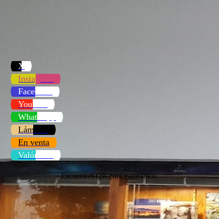
Gigantes de Pamplona 2
X
Instagram
Facebook
Youtube
WhatsApp
Láminas
En venta
Valóranos
Escanea el QR para valorarnos: