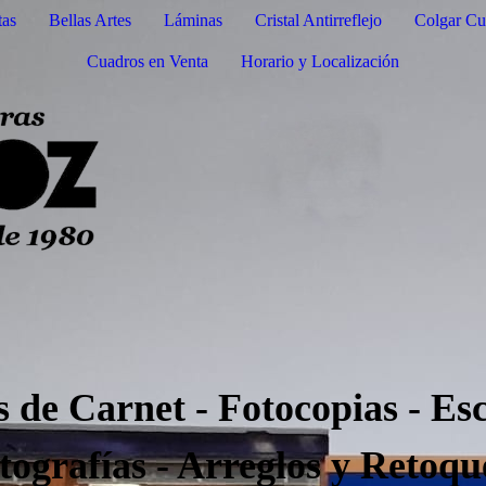
tas
Bellas Artes
Láminas
Cristal Antirreflejo
Colgar Cu
Cuadros en Venta
Horario y Localización
s de Carnet - Fotocopias - Es
ografías - Arreglos y Retoque