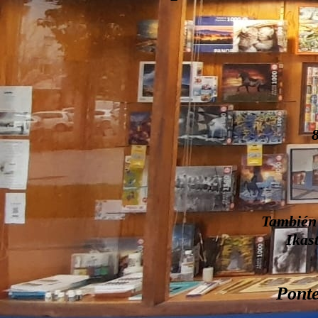
También 
Ikas
Ponte 