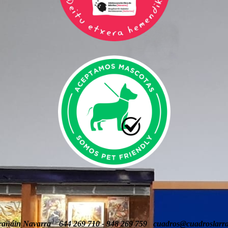
arañáin Navarra 644 269 710 - 948 269 759 cuadros@cuadroslarra