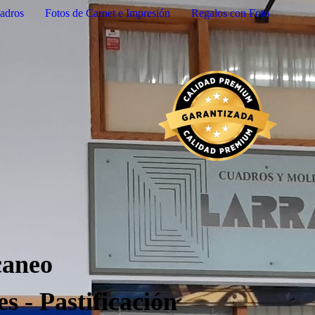
adros
Fotos de Carnet e Impresión
Regalos con Foto
caneo
s - Pastificación