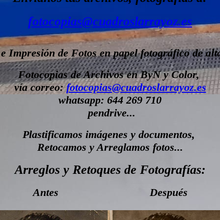
fotocopias@cuadroslarrayoz.es
e Impresión de Fotos en papel fotográfico de alta
Fotocopias de Archivos en
ByN y Color,
vía correo:
fotocopias@cuadroslarrayoz.es
whatsapp: 644 269 710
pendrive...
Plastificamos imágenes y documentos,
Retocamos y Arreglamos fotos...
Arreglos y Retoques de Fotografías:
Antes Después