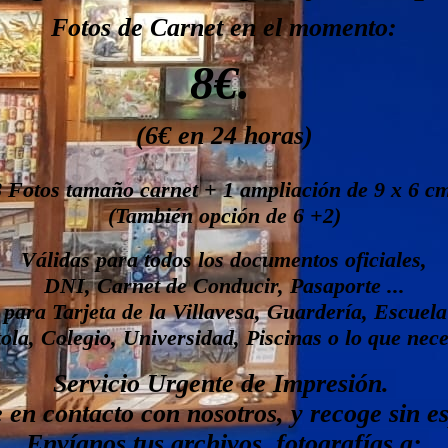
Fotos de Carnet en el momento:
8€.
(6€ en 24 horas)
8 Fotos tamaño carnet + 1 ampliación de 9 x 6 cm
(También opción de 6 +2)
Válidas para todos los documentos oficiales,
DNI, Carnet de Conducir, Pasaporte ...
para Tarjeta de la Villavesa, Guardería, Escuela 
tola, Colegio, Universidad, Piscinas o lo que nece
Servicio Urgente de Impresión.
en contacto con nosotros, y recoge sin e
Envíanos tus archivos, fotografías a: