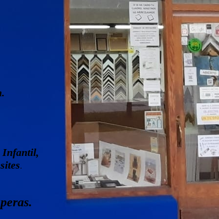
.
Infantil,
sites
.
speras.