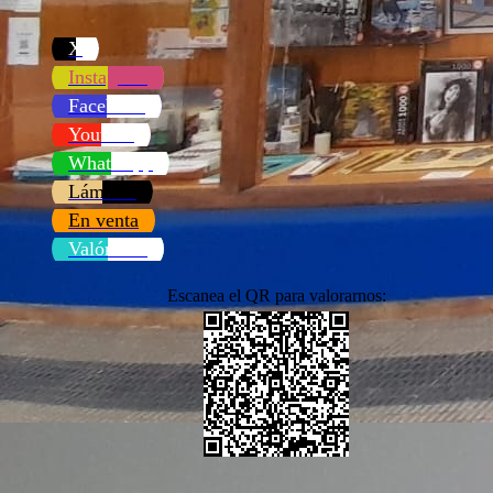
X
Instagram
Facebook
Youtube
WhatsApp
Láminas
En venta
Valóranos
Escanea el QR para valorarnos: