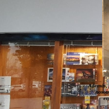
Además, p
nosot
en