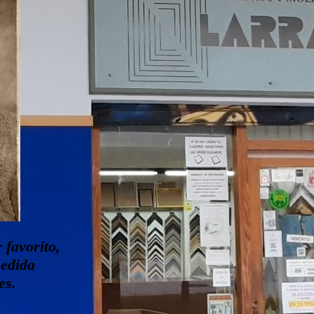
 favorito,
medida
es.