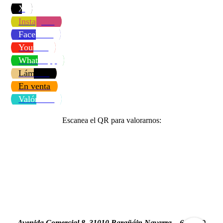
X
Instagram
Facebook
Youtube
WhatsApp
Láminas
En venta
Valóranos
Escanea el QR para valorarnos:
Avenida Comercial 8, 31010 Barañáin Navarra 644 269