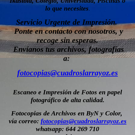
Ikastola, Colegio, Universidad, Piscinas o
lo que necesites
.
Servicio Urgente de Impresión.
Ponte en contacto con nosotros, y
recoge sin esperas.
Envíanos tus archivos, fotografías
a:
fotocopias@cuadroslarrayoz.es
Escaneo e Impresión de Fotos en papel
fotográfico de alta calidad.
Fotocopias de Archivos en
ByN y Color,
vía correo:
fotocopias@cuadroslarrayoz.es
whatsapp: 644 269 710