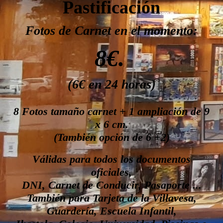
Pastificación
Fotos de Carnet en el momento:
8€.
(6€ en 24 horas)
8 Fotos tamaño carnet + 1 ampliación de 9
x 6 cm.
(También opción de 6 +2)
Válidas para todos los documentos
oficiales,
DNI, Carnet de Conducir, Pasaporte ...
También para Tarjeta de la Villavesa,
Guardería, Escuela Infantil,