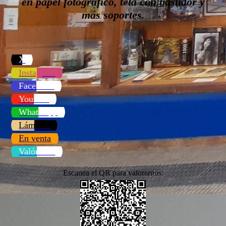
en papel fotográfico, tela con bastidor y
más soportes.
X
Instagram
Facebook
Youtube
WhatsApp
Láminas
En venta
Valóranos
Escanea el QR para valorarnos: